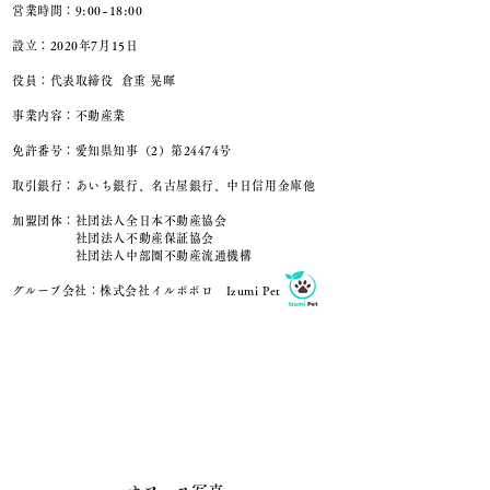
営業時間：9:00~18:00
設立：2020年7月15日
役員：代表取締役 倉重 晃暉
事業内容：不動産業
免許番号：愛知県知事（2）第24474号
取引銀行：あいち銀行、名古屋銀行、中日信用金庫他
加盟団体：社団法人全日本不動産協会
社団法人不動産保証協会
社団法人中部圏不動産流通機構
​グループ会社：株式会社イルポポロ Izumi Pet