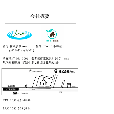
会社概要
商号:株式会社fons 屋号：Izumi 不動産
(ｶﾌﾞｼｷｶﾞｲｼｬﾌｫﾝｽﾞ)
所在地:
〒461-0001 名古屋市東区泉3-24-7
map
地下鉄 桜通線「高岳」駅 2番出口 徒歩約3分
TEL：052-931-8888
FAX：052-308-3814